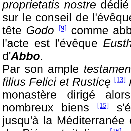
proprietatis nostre
dédié 
sur le conseil de l'évêq
tête
Godo
[9]
comme ab
l'acte est l'évêque
Eust
d'
Abbo
.
Par son ample
testame
filius Felici et Rusticę
[13]
monastère dirigé alo
nombreux biens
[15]
s'é
jusqu'à la Méditerranée 
[16]