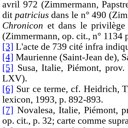
avril 972 (Zimmermann, Papstreg
dit
patricius
dans le n° 490 (Zimm
Chronicon
et dans le privilège
(Zimmermann, op. cit., n° 1134 p
[3]
L'acte de 739 cité infra indi
[4]
Maurienne (Saint-Jean de), Sav
[5]
Susa, Italie, Piémont, prov. 
LXV).
[6]
Sur ce terme, cf. Heidrich, T
lexicon, 1993, p. 892-893.
[7]
Novalesa, Italie, Piémont, p
op. cit., p. 32; carte comme supra