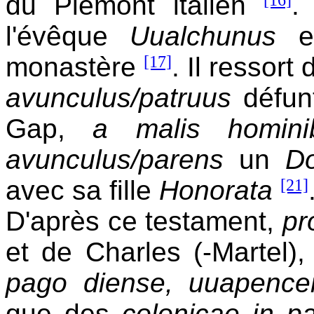
du Piémont italien
.
l'évêque
Uualchunus
ex
monastère
[17]
. Il ressort
avunculus/patruus
défu
Gap,
a malis hominib
avunculus/parens
un
D
avec sa fille
Honorata
[21]
D'après ce testament,
pr
et de Charles (-Martel)
pago diense, uuapencen
que des
colonicae in p