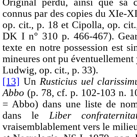
Original perdu, ainsi que sa 
connus par des copies du XIe-XIIe
op. cit., p. 18 et Cipolla, op. c
DK I n° 310 p. 466-467). Geary
texte en notre possession est s
mineures ont pu éventuellement y 
Ludwig, op. cit., p. 33).
[13]
Un
Rusticius uel clarissim
Abbo
(p. 78, cf. p. 102-103 n. 
= Abbo) dans une liste de nom
dans le
Liber confraternita
vraisemblablement vers le milie