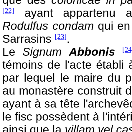
[22]
ayant appartenu 
Rodulfus condam
qui en 
Sarrasins
[23]
.
Le
Signum
Abbonis
[24
témoins de l'acte établi
par lequel le maire du p
au monastère construit 
ayant à sa tête l'archev
le fisc possèdent à l'intér
ainsi que la
villam vel c