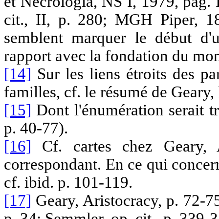
et Necrologia, NS I, 1979, pag. I
cit., II, p. 280; MGH Piper, 
semblent marquer le début d'u
rapport avec la fondation du mona
[14]
Sur les liens étroits des pa
familles, cf. le résumé de Geary
[15]
Dont l'énumération serait tr
p. 40-77).
[16]
Cf. cartes chez Geary, A
correspondant. En ce qui concer
cf. ibid. p. 101-119.
[17]
Geary, Aristocracy, p. 72-75
p. 34; Semmler, op. cit., p. 339-