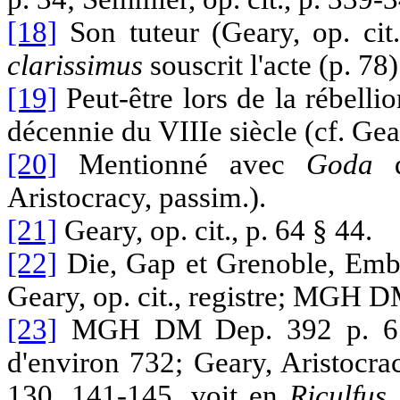
[18]
Son tuteur (Geary, op. cit
clarissimus
souscrit l'acte (p. 78)
[19]
Peut-être lors de la rébelli
décennie du VIIIe siècle (cf. Gea
[20]
Mentionné avec
Goda
q
Aristocracy, passim.).
[21]
Geary, op. cit., p. 64 § 44.
[22]
Die, Gap et Grenoble, Emb
Geary, op. cit., registre; MGH 
[23]
MGH DM Dep. 392 p. 658-
d'environ 732; Geary, Aristocra
130, 141-145, voit en
Riculfus