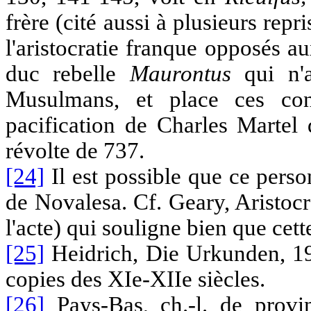
frère (cité aussi à plusieurs rep
l'aristocratie franque opposés a
duc rebelle
Maurontus
qui n'a
Musulmans, et place ces con
pacification de Charles Martel
révolte de 737.
[24]
Il est possible que ce perso
de Novalesa. Cf. Geary, Aristocr
l'acte) qui souligne bien que cette
[25]
Heidrich, Die Urkunden, 199
copies des XIe-XIIe siècles.
[26]
Pays-Bas, ch.-l. de provin