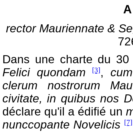
A
rector Mauriennate & Se
72
Dans une charte du 30
Felici quondam
[3]
,
cum
clerum nostrorum Maur
civitate, in quibus nos 
déclare qu'il a édifié un
m
nunccopante Novelicis
[7]