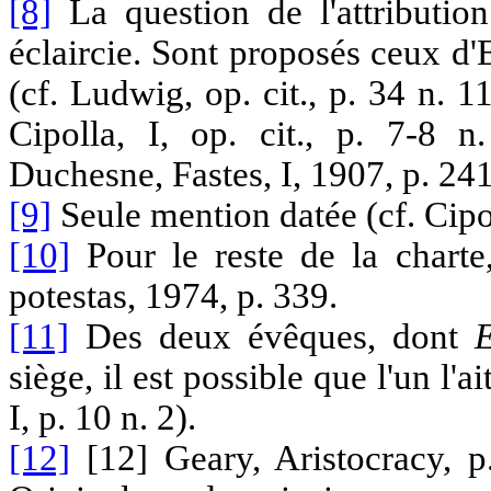
[8]
La question de l'attributio
éclaircie. Sont proposés ceux d
(cf. Ludwig, op. cit., p. 34 n. 1
Cipolla, I, op. cit., p. 7-8 n
Duchesne, Fastes, I, 1907, p. 241
[9]
Seule mention datée (cf. Cipoll
[10]
Pour le reste de la charte
potestas, 1974, p. 339.
[11]
Des deux évêques, dont
E
siège, il est possible que l'un l'a
I, p. 10 n. 2).
[12]
[12] Geary, Aristocracy, p.